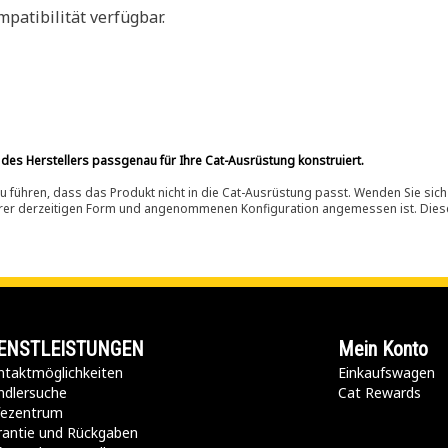
patibilität verfügbar.
 des Herstellers passgenau für Ihre Cat-Ausrüstung konstruiert.
 führen, dass das Produkt nicht in die Cat-Ausrüstung passt. Wenden Sie sich
ihrer derzeitigen Form und angenommenen Konfiguration angemessen ist. Dieser 
ENSTLEISTUNGEN
Mein Konto
taktmöglichkeiten​
Einkaufswagen
ndlersuche
Cat Rewards
lfezentrum
rantie und Rückgaben