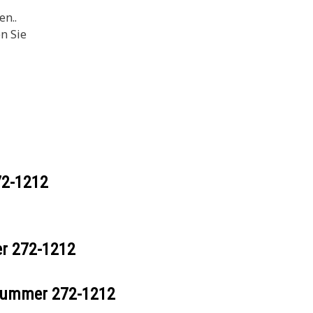
en..
en Sie
72-1212
er
272-1212
ilnummer
272-1212