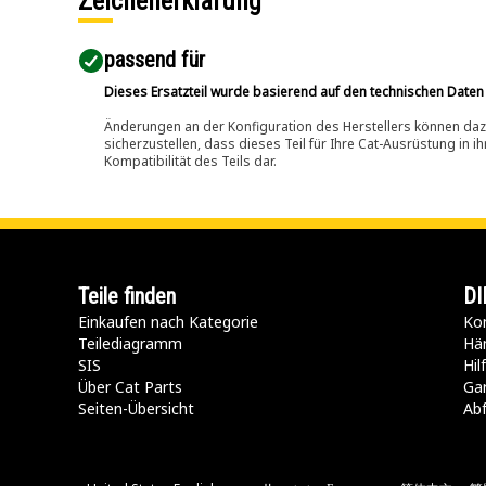
Zeichenerklärung
passend für​
Dieses Ersatzteil wurde basierend auf den technischen Daten
Änderungen an der Konfiguration des Herstellers können dazu
sicherzustellen, dass dieses Teil für Ihre Cat-Ausrüstung in 
Kompatibilität des Teils dar.
Teile finden
DI
Einkaufen nach Kategorie
Kon
Teilediagramm
Hä
SIS
Hi
Über Cat Parts
Ga
Seiten-Übersicht
Abf