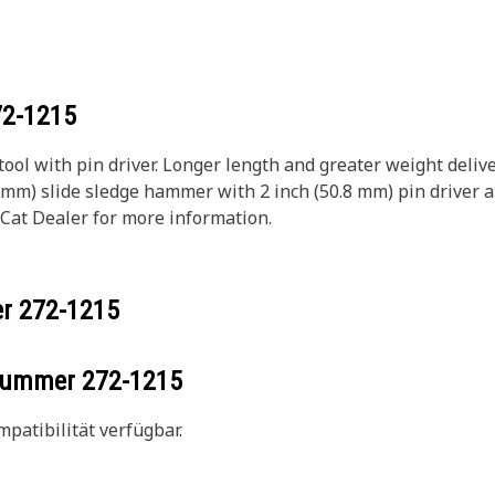
72-1215
tool with pin driver. Longer length and greater weight deli
762 mm) slide sledge hammer with 2 inch (50.8 mm) pin driver 
 Cat Dealer for more information.
er
272-1215
ilnummer
272-1215
patibilität verfügbar.