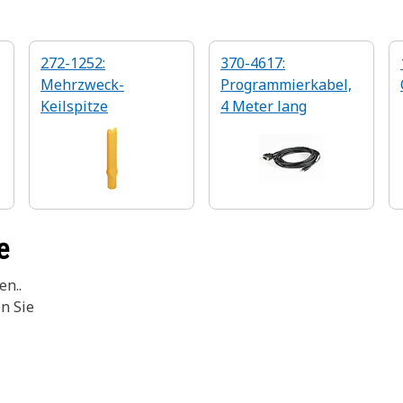
272-1252:
370-4617:
Mehrzweck-
Programmierkabel,
Keilspitze
4 Meter lang
e
en..
en Sie