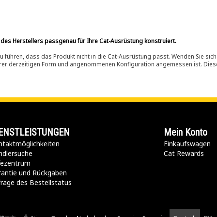
 des Herstellers passgenau für Ihre Cat-Ausrüstung konstruiert.
 führen, dass das Produkt nicht in die Cat-Ausrüstung passt. Wenden Sie sich
ihrer derzeitigen Form und angenommenen Konfiguration angemessen ist. Dieser 
ENSTLEISTUNGEN
Mein Konto
taktmöglichkeiten​
Einkaufswagen
ndlersuche
Cat Rewards
lfezentrum
rantie und Rückgaben
rage des Bestellstatus