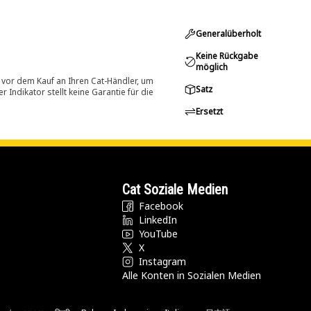
Generalüberholt
Keine Rückgabe
möglich
 vor dem Kauf an Ihren Cat-Händler, um
Satz
Indikator stellt keine Garantie für die
Ersetzt
Cat Soziale Medien
Facebook
LinkedIn
YouTube
X
Instagram
Alle Konten in Sozialen Medien