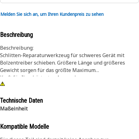
Melden Sie sich an, um Ihren Kundenpreis zu sehen
Beschreibung
Beschreibung:
Schlitten-Reparaturwerkzeug für schweres Gerät mit
Bolzentreiber schieben. Größere Länge und größeres
Gewicht sorgen für das größte Maximum
Kraft für Ihre härtesten Anwendungen.
Attribute:
9,5 kg (21 lb) 46 Zoll (1168 mm) Gleitvorschlaghammer mit
Technische Daten
2 Zoll (50,8 mm) Bolzentreiber und Aufbewahrungstasche
Maßeinheit
aus Nylon.
Kompatible Modelle
Anwendung:
Händlerwerkzeug