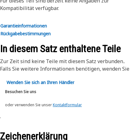
Für dieses Teil sind derzeit keine Angaben zur
Weitere Informationen finden Sie in Ihrer
Kompatibilität verfügbar.
Betriebsanleitung oder erhalten Sie von Ihrem lokalen Cat-
Händler.
Garantieinformationen
Rückgabebestimmungen
In diesem Satz enthaltene Teile
Zur Zeit sind keine Teile mit diesem Satz verbunden..
Falls Sie weitere Informationen benötigen, wenden Sie
Wenden Sie sich an Ihren Händler
Besuchen Sie uns
oder verwenden Sie unser
Kontaktformular
.
Zeichenerklärung