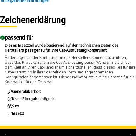
Rückgabebestimmungen
components.
• Suitable for removing pins and bolts greater than 1-1/4
inch and up to 2 inch (50.8 mm) diameters.
Zeichenerklärung
Applications:
passend für​
The Pin Driver is used during maintenance and repair
activities where large pins and bolts are fitted within
Dieses Ersatzteil wurde basierend auf den technischen Daten des
Herstellers passgenau für Ihre Cat-Ausrüstung konstruiert.
assemblies and applied directly to the pin or bolt to push it
Änderungen an der Konfiguration des Herstellers können dazu führen,
out using controlled force.
dass das Produkt nicht in die Cat-Ausrüstung passt. Wenden Sie sich vor
dem Kauf an Ihren Cat-Händler, um sicherzustellen, dass dieses Teil für Ihre
Cat-Ausrüstung in ihrer derzeitigen Form und angenommenen
Konfiguration angemessen ist. Dieser Indikator stellt keine Garantie für die
Kompatibilität des Teils dar.
Generalüberholt
Keine Rückgabe möglich
Satz
Ersetzt