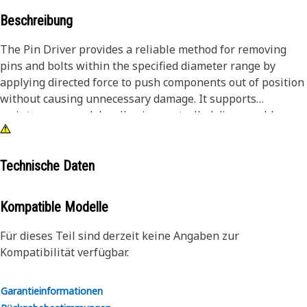
Beschreibung
The Pin Driver provides a reliable method for removing
pins and bolts within the specified diameter range by
applying directed force to push components out of position
without causing unnecessary damage. It supports
maintenance work by allowing controlled disassembly,
reducing the effort required to separate tightly fitted parts,
and improving the ease of handling during repair tasks.
The tool helps maintain alignment during removal, lowers
Technische Daten
the chance of surface damage, and ensures that
components can be detached stably and predictably.
Kompatible Modelle
Attributes:
Für dieses Teil sind derzeit keine Angaben zur
• Helps prevent damage to surrounding surfaces during
Kompatibilität verfügbar.
removal.
• Supports accurate alignment during impact application.
Garantieinformationen
• Reduces the effort required to dislodge tightly fitted