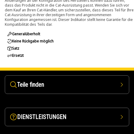
Änderungen an der Konfiguration des Herstellers können dazu führen,
dass das Produkt nicht in die Cat-Ausrüstung passt. Wenden Sie sich vor
dem Kauf an Ihren Cat-Händler, um sicherzustellen, dass dieses Teil für Ihre
Cat-Ausrüstung in ihrer derzeitigen Form und angenommenen
Konfiguration angemessen ist. Dieser Indikator stellt keine Garantie für die
Kompatibilität des Teils dar.
Generalüberholt
Keine Rückgabe möglich
Satz
Ersetzt
Teile finden
DIENSTLEISTUNGEN