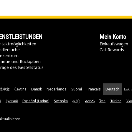
ENSTLEISTUNGEN
Mein Konto
taktmöglichkeiten​
Einkaufswagen
ndlersuche
Cat Rewards
lfezentrum
rantie und Rückgaben
rage des Bestellstatus
體中文
Čeština
Dansk
Nederlands
Suomi
Français
Deutsch
Ελλη
ă
Русский
Español (Latino)
Svenska
தமிழ்
తెలుగు
ไทย
Türkçe
Укр
ktualisieren