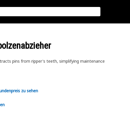
bolzenabzieher
racts pins from ripper's teeth, simplifying maintenance
Kundenpreis zu sehen
en