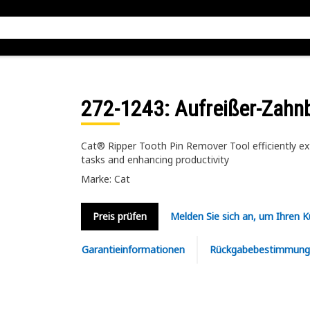
272-1243
: Aufreißer-Zahn
Cat® Ripper Tooth Pin Remover Tool efficiently ext
tasks and enhancing productivity
Marke: Cat
Preis prüfen
Melden Sie sich an, um Ihren 
Garantieinformationen
Rückgabebestimmung