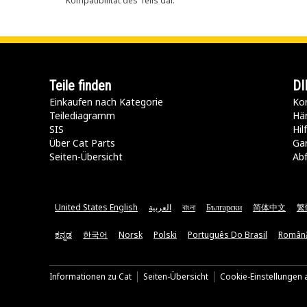
Kompatibilität des Teils dar.
Teile finden
DI
Einkaufen nach Kategorie
Kon
Teilediagramm
Hä
SIS
Hi
Über Cat Parts
Ga
Seiten-Übersicht
Abf
United States English
العربية
বাংলা
Български
简体中文
繁
ಕನ್ನಡ
한국어
Norsk
Polski
Português Do Brasil
Român
Informationen zu Cat
Seiten-Übersicht
Cookie-Einstellungen a