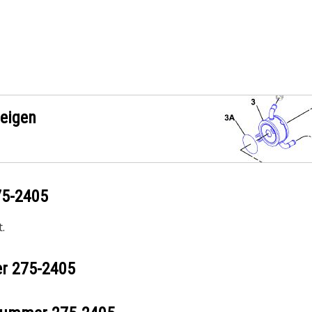
zeigen
75-2405
.
er
275-2405