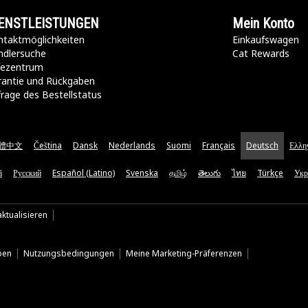
ENSTLEISTUNGEN
Mein Konto
taktmöglichkeiten​
Einkaufswagen
ndlersuche
Cat Rewards
lfezentrum
rantie und Rückgaben
rage des Bestellstatus
體中文
Čeština
Dansk
Nederlands
Suomi
Français
Deutsch
Ελλη
ă
Русский
Español (Latino)
Svenska
தமிழ்
తెలుగు
ไทย
Türkçe
Укр
ktualisieren
ben
Nutzungsbedingungen
Meine Marketing-Präferenzen