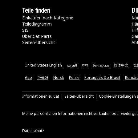
Teile finden
DI
Einkaufen nach Kategorie
Kon
Teilediagramm
Hä
SIS
Hi
Über Cat Parts
Ga
Seiten-Übersicht
Abf
United States English
العربية
বাংলা
Български
简体中文
繁
ಕನ್ನಡ
한국어
Norsk
Polski
Português Do Brasil
Român
Informationen zu Cat
Seiten-Übersicht
Cookie-Einstellungen a
Meine persönlichen Informationen nicht verkaufen oder weiterge
Datenschutz