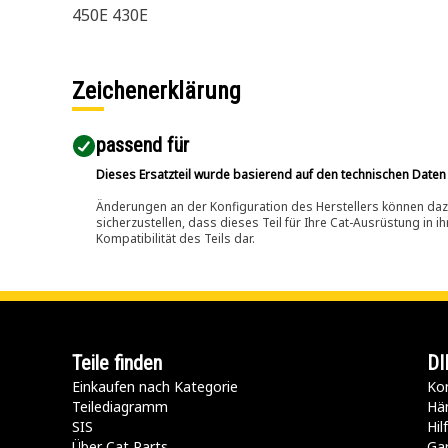
450E 430E
Zeichenerklärung
passend für​
Dieses Ersatzteil wurde basierend auf den technischen Daten
Änderungen an der Konfiguration des Herstellers können dazu
sicherzustellen, dass dieses Teil für Ihre Cat-Ausrüstung in 
Kompatibilität des Teils dar.
Teile finden
DI
Einkaufen nach Kategorie
Kon
Teilediagramm
Hä
SIS
Hi
Über Cat Parts
Ga