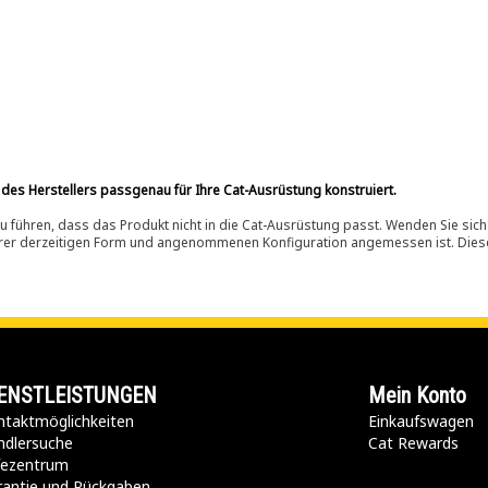
 des Herstellers passgenau für Ihre Cat-Ausrüstung konstruiert.
 führen, dass das Produkt nicht in die Cat-Ausrüstung passt. Wenden Sie sich
ihrer derzeitigen Form und angenommenen Konfiguration angemessen ist. Dieser 
ENSTLEISTUNGEN
Mein Konto
taktmöglichkeiten​
Einkaufswagen
ndlersuche
Cat Rewards
lfezentrum
rantie und Rückgaben