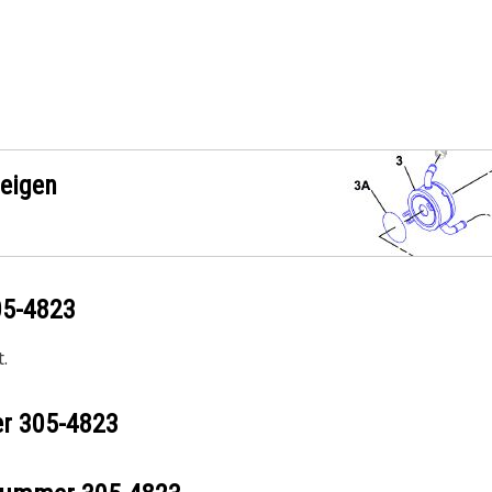
zeigen
05-4823
.
er
305-4823