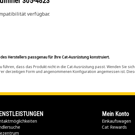
ilnummer
305-4823
patibilität verfügbar.
 des Herstellers passgenau für Ihre Cat-Ausrüstung konstruiert.
 führen, dass das Produkt nicht in die Cat-Ausrüstung passt. Wenden Sie sich
ihrer derzeitigen Form und angenommenen Konfiguration angemessen ist. Dieser 
ENSTLEISTUNGEN
Mein Konto
taktmöglichkeiten​
Einkaufswagen
ndlersuche
Cat Rewards
lfezentrum