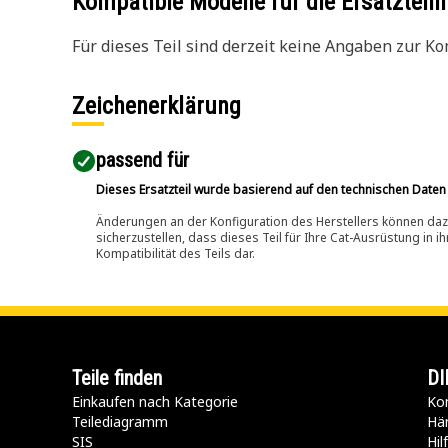
Kompatible Modelle für die Ersatzte
Für dieses Teil sind derzeit keine Angaben zur Kom
Zeichenerklärung
passend für​
Dieses Ersatzteil wurde basierend auf den technischen Daten
Änderungen an der Konfiguration des Herstellers können dazu
sicherzustellen, dass dieses Teil für Ihre Cat-Ausrüstung in 
Kompatibilität des Teils dar.
Teile finden
DI
Einkaufen nach Kategorie
Kon
Teilediagramm
Hä
SIS
Hi