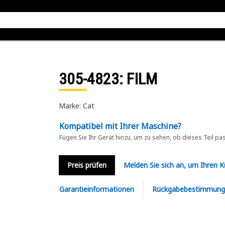
305-4823
: FILM
Marke: Cat
Kompatibel mit Ihrer Maschine?
Fügen Sie Ihr Gerät hinzu, um zu sehen, ob dieses Teil pa
Preis prüfen
Melden Sie sich an, um Ihren 
Garantieinformationen
Rückgabebestimmung