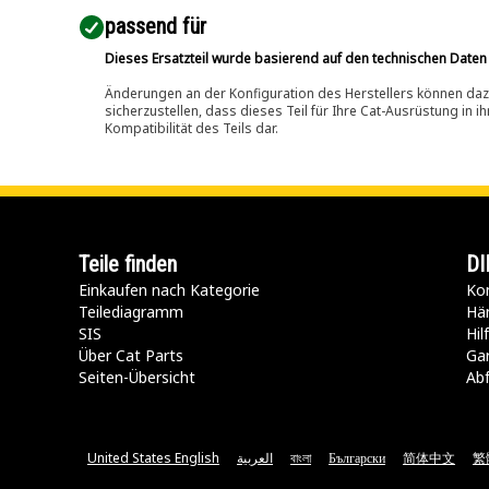
passend für​
Dieses Ersatzteil wurde basierend auf den technischen Daten
Änderungen an der Konfiguration des Herstellers können dazu
sicherzustellen, dass dieses Teil für Ihre Cat-Ausrüstung in 
Kompatibilität des Teils dar.
Teile finden
DI
Einkaufen nach Kategorie
Kon
Teilediagramm
Hä
SIS
Hi
Über Cat Parts
Ga
Seiten-Übersicht
Abf
United States English
العربية
বাংলা
Български
简体中文
繁