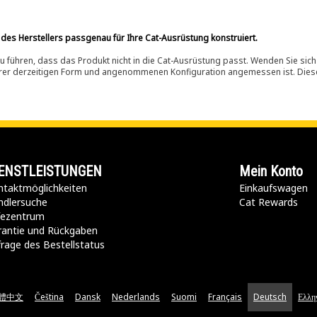
 des Herstellers passgenau für Ihre Cat-Ausrüstung konstruiert.
 führen, dass das Produkt nicht in die Cat-Ausrüstung passt. Wenden Sie sich
ihrer derzeitigen Form und angenommenen Konfiguration angemessen ist. Dieser 
ENSTLEISTUNGEN
Mein Konto
taktmöglichkeiten​
Einkaufswagen
ndlersuche
Cat Rewards
lfezentrum
rantie und Rückgaben
rage des Bestellstatus
體中文
Čeština
Dansk
Nederlands
Suomi
Français
Deutsch
Ελλη