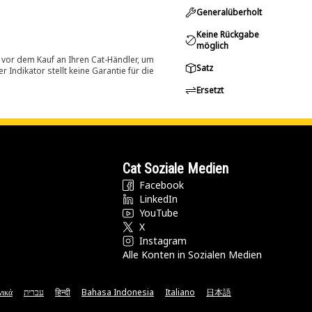
Generalüberholt
Keine Rückgabe
möglich
 vor dem Kauf an Ihren Cat-Händler, um
Satz
Indikator stellt keine Garantie für die
Ersetzt
Cat Soziale Medien
Facebook
LinkedIn
YouTube
X
Instagram
Alle Konten in Sozialen Medien
νικά
עברית
हिन्दी
Bahasa Indonesia
Italiano
日本語