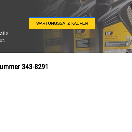
WARTUNGSSATZ KAUFEN
alle
ot.
ilnummer
343-8291