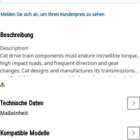
Melden Sie sich an, um Ihren Kundenpreis zu sehen
Beschreibung
Description:
Cat drive train components must endure incredible torque,
high impact loads, and frequent direction and gear
changes. Cat designs and manufactures its transmissions
and final drive components with these demands in mind.
The result is a drive train that lasts longer and works
harder over the life of the machine. Cat housing assemblies
provide a durable housing for clutch components in the
Technische Daten
drive train system of Cat machines.
Maßeinheit
Attributes:
Cast iron clutch housing
Kompatible Modelle