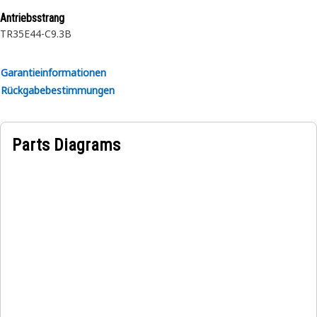
Application:
Antriebsstrang
Consult your owner's manual or contact your local Cat
TR35E44-C9.3B
Dealer for more information.
Garantieinformationen
Rückgabebestimmungen
Parts Diagrams