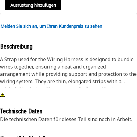
Ausrüstung hinzufügen
Melden Sie sich an, um Ihren Kundenpreis zu sehen
Beschreibung
A Strap used for the Wiring Harness is designed to bundle
wires together, ensuring a neat and organized
arrangement while providing support and protection to the
wiring system. They are thin, elongated strips with a
ratchet-like design. They are usually flat and feature a
rectangular or oblong shape. The loose wires are gathered
and placed together in the desired configuration.
Technische Daten
Attributes:
Die technischen Daten für dieses Teil sind noch in Arbeit.
• Provides a clean and professional appearance to the
wiring system