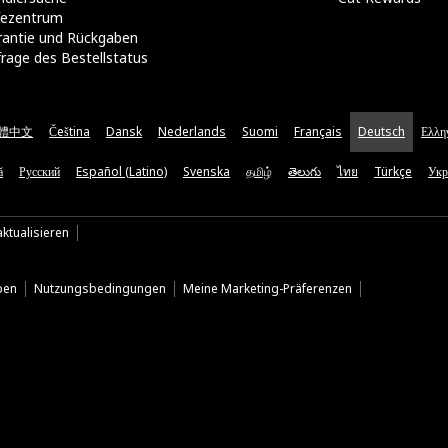
lfezentrum
rantie und Rückgaben
rage des Bestellstatus
體中文
Čeština
Dansk
Nederlands
Suomi
Français
Deutsch
Ελλη
ă
Русский
Español (Latino)
Svenska
தமிழ்
తెలుగు
ไทย
Türkçe
Укр
ktualisieren
ben
Nutzungsbedingungen
Meine Marketing-Präferenzen