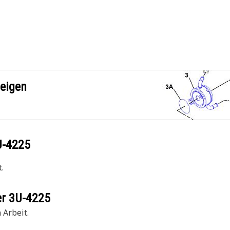
zeigen
U-4225
.
er
3U-4225
 Arbeit.