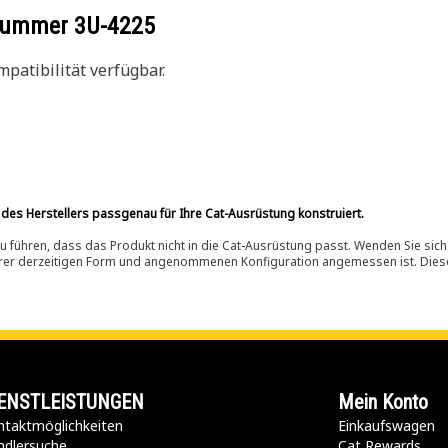
ilnummer
3U-4225
patibilität verfügbar.
 des Herstellers passgenau für Ihre Cat-Ausrüstung konstruiert.
 führen, dass das Produkt nicht in die Cat-Ausrüstung passt. Wenden Sie sich
ihrer derzeitigen Form und angenommenen Konfiguration angemessen ist. Dieser 
ENSTLEISTUNGEN
Mein Konto
taktmöglichkeiten​
Einkaufswagen
ndlersuche
Cat Rewards