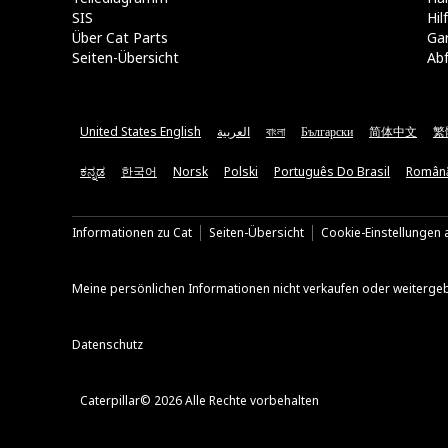
SIS
Hi
Über Cat Parts
Ga
Seiten-Übersicht
Abf
United States English
العربية
বাংলা
Български
简体中文
繁
ಕನ್ನಡ
한국어
Norsk
Polski
Português Do Brasil
Român
Informationen zu Cat
Seiten-Übersicht
Cookie-Einstellungen a
Meine persönlichen Informationen nicht verkaufen oder weiterge
Datenschutz
Caterpillar© 2026 Alle Rechte vorbehalten