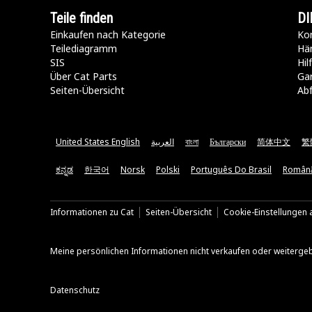
Teile finden
DI
Einkaufen nach Kategorie
Kon
Teilediagramm
Hä
SIS
Hi
Über Cat Parts
Ga
Seiten-Übersicht
Abf
United States English
العربية
বাংলা
Български
简体中文
繁
ಕನ್ನಡ
한국어
Norsk
Polski
Português Do Brasil
Român
Informationen zu Cat
Seiten-Übersicht
Cookie-Einstellungen a
Meine persönlichen Informationen nicht verkaufen oder weiterge
Datenschutz