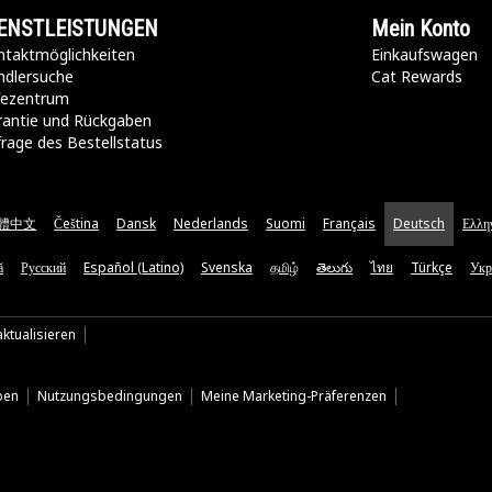
ENSTLEISTUNGEN
Mein Konto
taktmöglichkeiten​
Einkaufswagen
ndlersuche
Cat Rewards
lfezentrum
rantie und Rückgaben
rage des Bestellstatus
體中文
Čeština
Dansk
Nederlands
Suomi
Français
Deutsch
Ελλη
ă
Русский
Español (Latino)
Svenska
தமிழ்
తెలుగు
ไทย
Türkçe
Укр
ktualisieren
ben
Nutzungsbedingungen
Meine Marketing-Präferenzen