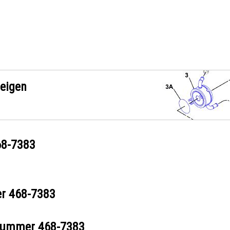
zeigen
68-7383
er
468-7383
ilnummer
468-7383