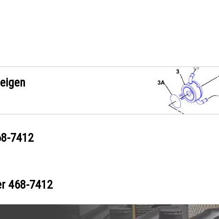
zeigen
68-7412
er
468-7412