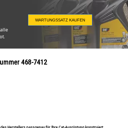
WARTUNGSSATZ KAUFEN
alle
ot.
ilnummer
468-7412
 des Herstellers passgenau für Ihre Cat-Ausrüstung konstruiert.