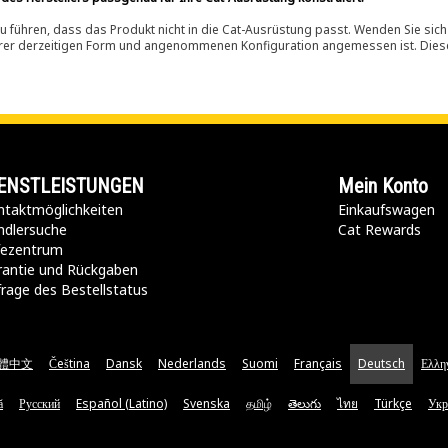
 führen, dass das Produkt nicht in die Cat-Ausrüstung passt. Wenden Sie sich
ihrer derzeitigen Form und angenommenen Konfiguration angemessen ist. Dieser 
ENSTLEISTUNGEN
Mein Konto
taktmöglichkeiten​
Einkaufswagen
ndlersuche
Cat Rewards
lfezentrum
rantie und Rückgaben
rage des Bestellstatus
體中文
Čeština
Dansk
Nederlands
Suomi
Français
Deutsch
Ελλη
ă
Русский
Español (Latino)
Svenska
தமிழ்
తెలుగు
ไทย
Türkçe
Укр