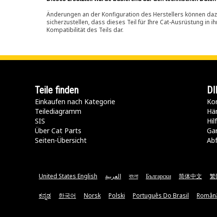
Änderungen an der Konfiguration des Herstellers können dazu
sicherzustellen, dass dieses Teil für Ihre Cat-Ausrüstung in 
Kompatibilität des Teils dar.
Teile finden
DI
Einkaufen nach Kategorie
Kon
Teilediagramm
Hä
SIS
Hi
Über Cat Parts
Ga
Seiten-Übersicht
Abf
United States English
العربية
বাংলা
Български
简体中文
繁
ಕನ್ನಡ
한국어
Norsk
Polski
Português Do Brasil
Român