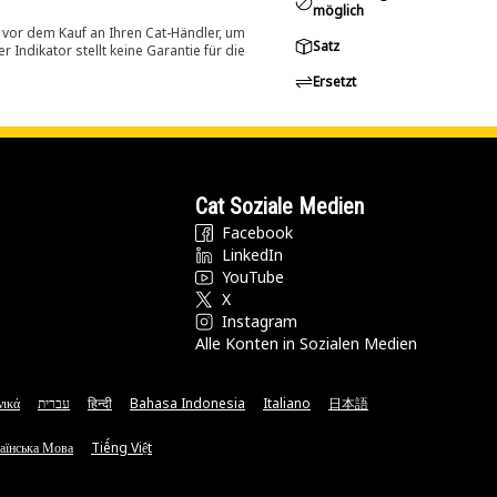
möglich
 vor dem Kauf an Ihren Cat-Händler, um
Satz
Indikator stellt keine Garantie für die
Ersetzt
Cat Soziale Medien
Facebook
LinkedIn
YouTube
X
Instagram
Alle Konten in Sozialen Medien
νικά
עברית
हिन्दी
Bahasa Indonesia
Italiano
日本語
аїнська Мова
Tiếng Việt