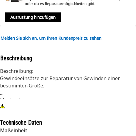
oder ob es Reparaturmöglichkeiten gibt.
Ausrüstung hinzufügen
Melden Sie sich an, um Ihren Kundenpreis zu sehen
Beschreibung
Beschreibung:
Gewindeeinsätze zur Reparatur von Gewinden einer
bestimmten Größe.
Merkmale:
Der Satz enthält Einsätze einer Größe, einen Bohrer und
einen Gewindeschneider, einen Treiber, ein
Zapfenbrecherwerkzeug und eine Installationsanleitung
Technische Daten
in einem Kunststoffkoffer.
Maßeinheit