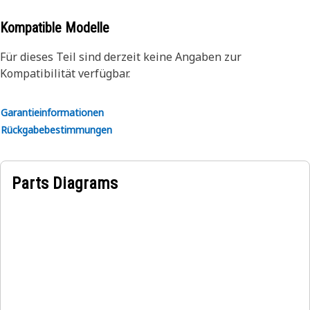
Anwendung:
Kompatible Modelle
Händler-Tool.
Weitere Informationen finden Sie in Ihrer
Für dieses Teil sind derzeit keine Angaben zur
Betriebsanleitung oder erhalten Sie von Ihrem lokalen Cat-
Kompatibilität verfügbar.
Händler.
Garantieinformationen
Rückgabebestimmungen
Parts Diagrams