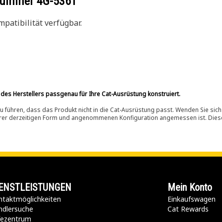
ilnummer
4G-5361
patibilität verfügbar.
 des Herstellers passgenau für Ihre Cat-Ausrüstung konstruiert.
 führen, dass das Produkt nicht in die Cat-Ausrüstung passt. Wenden Sie sich
ihrer derzeitigen Form und angenommenen Konfiguration angemessen ist. Dieser 
ENSTLEISTUNGEN
Mein Konto
taktmöglichkeiten​
Einkaufswagen
ndlersuche
Cat Rewards
lfezentrum