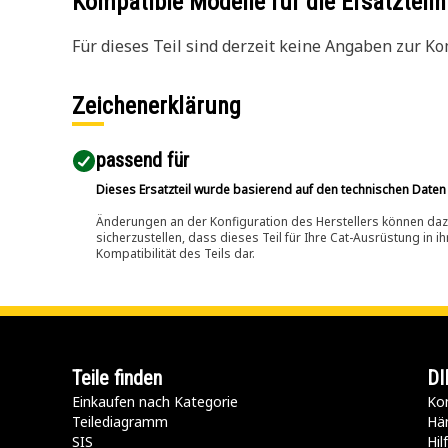
Kompatible Modelle für die Ersatzte
Für dieses Teil sind derzeit keine Angaben zur Kom
Zeichenerklärung
passend für​
Dieses Ersatzteil wurde basierend auf den technischen Daten
Änderungen an der Konfiguration des Herstellers können dazu
sicherzustellen, dass dieses Teil für Ihre Cat-Ausrüstung in 
Kompatibilität des Teils dar.
Teile finden
DI
Einkaufen nach Kategorie
Kon
Teilediagramm
Hä
SIS
Hi