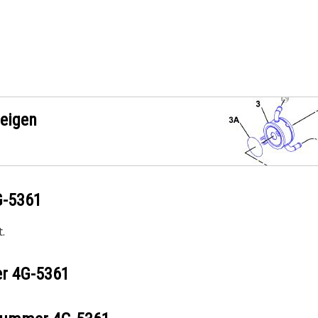
zeigen
G-5361
.
er
4G-5361