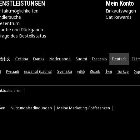
ENSTLEISTUNGEN
Mein Konto
taktmöglichkeiten​
Einkaufswagen
ndlersuche
Cat Rewards
lfezentrum
rantie und Rückgaben
rage des Bestellstatus
體中文
Čeština
Dansk
Nederlands
Suomi
Français
Deutsch
Ελλη
ă
Русский
Español (Latino)
Svenska
தமிழ்
తెలుగు
ไทย
Türkçe
Укр
ktualisieren
ben
Nutzungsbedingungen
Meine Marketing-Präferenzen