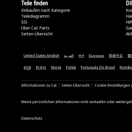
Teile finden
DI
Einkaufen nach Kategorie
Kon
Teilediagramm
Hä
SIS
Hi
Über Cat Parts
Ga
Seiten-Übersicht
Abf
United States English
العربية
বাংলা
Български
简体中文
繁
ಕನ್ನಡ
한국어
Norsk
Polski
Português Do Brasil
Român
Informationen zu Cat
Seiten-Übersicht
Cookie-Einstellungen a
Meine persönlichen Informationen nicht verkaufen oder weiterge
Datenschutz