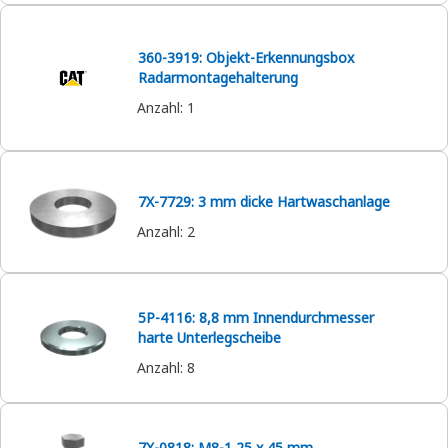
360-3919: Objekt-Erkennungsbox
Radarmontagehalterung
Anzahl
:
1
7X-7729: 3 mm dicke Hartwaschanlage
Anzahl
:
2
5P-4116: 8,8 mm Innendurchmesser
harte Unterlegscheibe
Anzahl
:
8
7X-0818: M8-1,25 x 45 mm