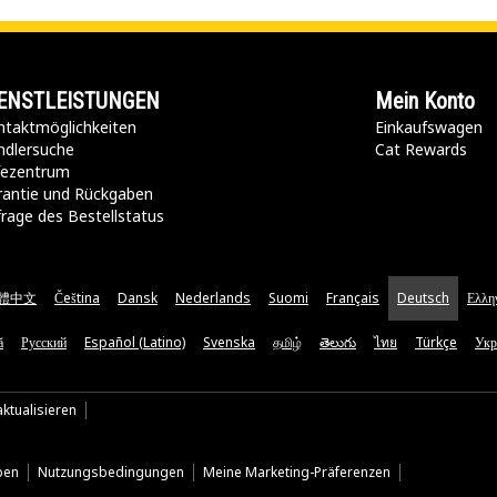
ENSTLEISTUNGEN
Mein Konto
taktmöglichkeiten​
Einkaufswagen
ndlersuche
Cat Rewards
lfezentrum
rantie und Rückgaben
rage des Bestellstatus
體中文
Čeština
Dansk
Nederlands
Suomi
Français
Deutsch
Ελλη
ă
Русский
Español (Latino)
Svenska
தமிழ்
తెలుగు
ไทย
Türkçe
Укр
ktualisieren
ben
Nutzungsbedingungen
Meine Marketing-Präferenzen