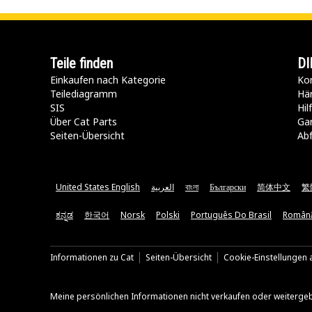
Teile finden
DI
Einkaufen nach Kategorie
Kon
Teilediagramm
Hä
SIS
Hi
Über Cat Parts
Ga
Seiten-Übersicht
Abf
United States English
العربية
বাংলা
Български
简体中文
繁
ಕನ್ನಡ
한국어
Norsk
Polski
Português Do Brasil
Român
Informationen zu Cat
Seiten-Übersicht
Cookie-Einstellungen a
Meine persönlichen Informationen nicht verkaufen oder weiterge