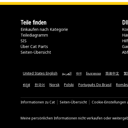
Teile finden
DI
Einkaufen nach Kategorie
Kon
Teilediagramm
Hä
SIS
Hi
Über Cat Parts
Ga
Seiten-Übersicht
Abf
United States English
العربية
বাংলা
Български
简体中文
繁
ಕನ್ನಡ
한국어
Norsk
Polski
Português Do Brasil
Român
Informationen zu Cat
Seiten-Übersicht
Cookie-Einstellungen a
Meine persönlichen Informationen nicht verkaufen oder weiterge