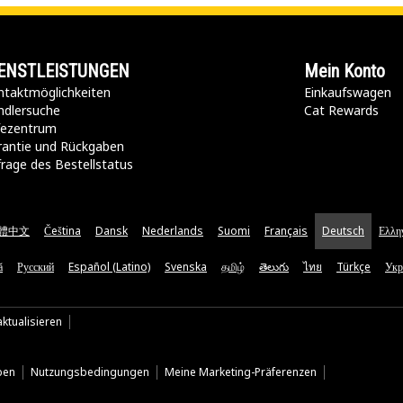
ENSTLEISTUNGEN
Mein Konto
taktmöglichkeiten​
Einkaufswagen
ndlersuche
Cat Rewards
lfezentrum
rantie und Rückgaben
rage des Bestellstatus
體中文
Čeština
Dansk
Nederlands
Suomi
Français
Deutsch
Ελλη
ă
Русский
Español (Latino)
Svenska
தமிழ்
తెలుగు
ไทย
Türkçe
Укр
ktualisieren
ben
Nutzungsbedingungen
Meine Marketing-Präferenzen