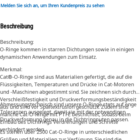
Melden Sie sich an, um Ihren Kundenpreis zu sehen
Beschreibung
Beschreibung:
O-Ringe kommen in starren Dichtungen sowie in einigen
dynamischen Anwendungen zum Einsatz.
Merkmal:
Cat®-O-Ringe sind aus Materialien gefertigt, die auf die
Flüssigkeiten, Temperaturen und Drücke in Cat-Motoren
und -Maschinen abgestimmt sind. Sie zeichnen sich durch
Verschleißfestigkeit und Druckverformungsbeständigkeit
Abmessungstechnisch sind unsere O-Ringe stets auf enge
aus und sind vor Spaltextrusion geschützt. Zudem sind
Toleranzen ausgelegt, damit sie mit der notwendigen
manche Cat-O-Ringe mit PTFE beschichtet, sodass beim
Druckverformung genau in die Dichtringnuten passen.
Einbau des Dichtrings Verdrehungen und Schnitte
verhindert werden.
Es stehen über 2500 Cat-O-Ringe in unterschiedlichen
Größen und Materialien zur Verfügung. Sie sind die