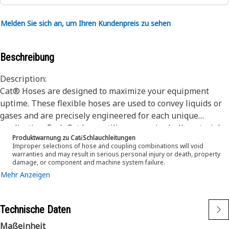
Melden Sie sich an, um Ihren Kundenpreis zu sehen
Beschreibung
Description:
Cat® Hoses are designed to maximize your equipment
uptime. These flexible hoses are used to convey liquids or
gases and are precisely engineered for each unique
application. Each Cat hose utilizes superior bulk materials
Produktwarnung zu CatέSchlauchleitungen
and processes, fabricated specifically to withstand the
Improper selections of hose and coupling combinations will void
application’s pressure and flow requirements which will
warranties and may result in serious personal injury or death, property
damage, or component and machine system failure.
ensure long life and proper machine functionality.
Mehr Anzeigen
Engineered with a specific application in mind, every Cat
hose is manufactured and cut to precise lengths to ensure
proper service and routing to existing systems on your Cat
Technische Daten
Machine.
Maßeinheit