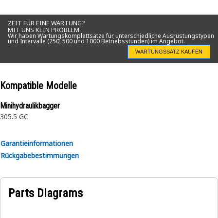
Application:
Consult your owner’s manual or contact your local Cat
ZEIT FÜR EINE WARTUNG?
MIT UNS KEIN PROBLEM.
Dealer for more information.
Wir haben Wartungskomplettsätze für unterschiedliche Ausrüstungstypen
und Intervalle (250, 500 und 1000 Betriebsstunden) im Angebot.
WARTUNGSSATZ KAUFEN
Kompatible Modelle
Minihydraulikbagger
305.5 GC
Garantieinformationen
Rückgabebestimmungen
Parts Diagrams