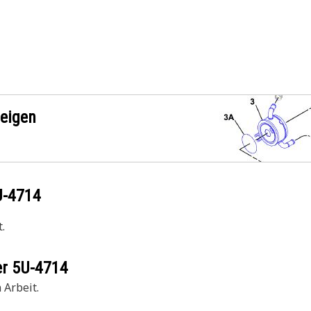
zeigen
U-4714
.
er
5U-4714
 Arbeit.