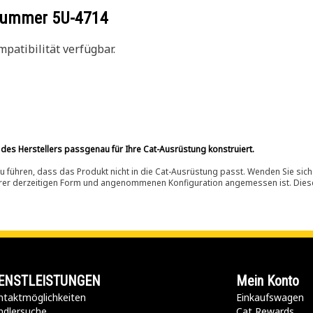
ilnummer
5U-4714
patibilität verfügbar.
 des Herstellers passgenau für Ihre Cat-Ausrüstung konstruiert.
 führen, dass das Produkt nicht in die Cat-Ausrüstung passt. Wenden Sie sich
ihrer derzeitigen Form und angenommenen Konfiguration angemessen ist. Dieser 
ENSTLEISTUNGEN
Mein Konto
taktmöglichkeiten​
Einkaufswagen
ndlersuche
Cat Rewards