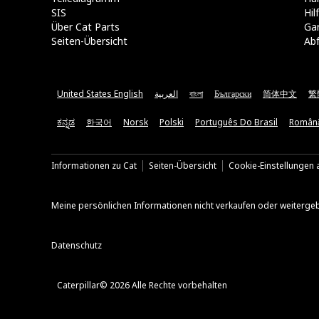
SIS
Hi
Über Cat Parts
Ga
Seiten-Übersicht
Abf
United States English
العربية
বাংলা
Български
简体中文
繁
ಕನ್ನಡ
한국어
Norsk
Polski
Português Do Brasil
Român
Informationen zu Cat
Seiten-Übersicht
Cookie-Einstellungen a
Meine persönlichen Informationen nicht verkaufen oder weiterge
Datenschutz
Caterpillar© 2026 Alle Rechte vorbehalten