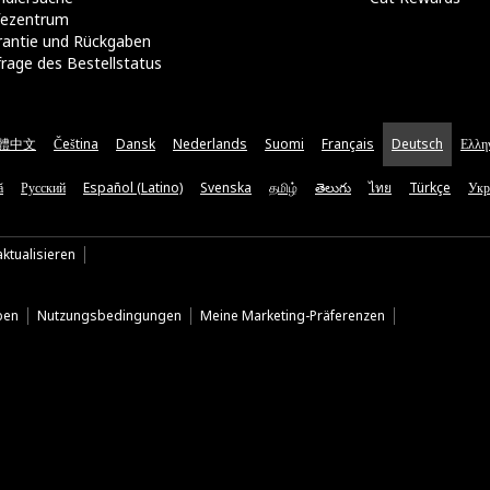
lfezentrum
rantie und Rückgaben
rage des Bestellstatus
體中文
Čeština
Dansk
Nederlands
Suomi
Français
Deutsch
Ελλη
ă
Русский
Español (Latino)
Svenska
தமிழ்
తెలుగు
ไทย
Türkçe
Укр
ktualisieren
ben
Nutzungsbedingungen
Meine Marketing-Präferenzen