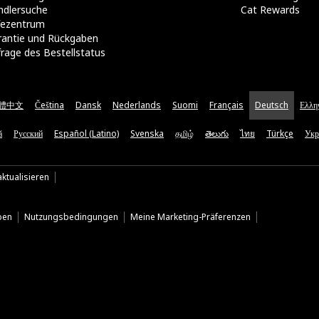
ndlersuche
Cat Rewards
lfezentrum
rantie und Rückgaben
rage des Bestellstatus
體中文
Čeština
Dansk
Nederlands
Suomi
Français
Deutsch
Ελλη
ă
Русский
Español (Latino)
Svenska
தமிழ்
తెలుగు
ไทย
Türkçe
Укр
ktualisieren
ben
Nutzungsbedingungen
Meine Marketing-Präferenzen