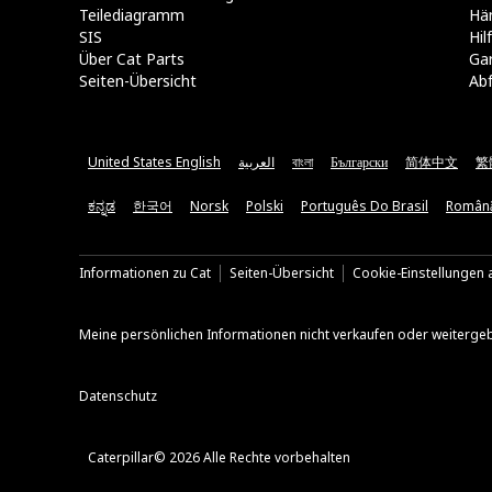
Teilediagramm
Hä
SIS
Hi
Über Cat Parts
Ga
Seiten-Übersicht
Abf
United States English
العربية
বাংলা
Български
简体中文
繁
ಕನ್ನಡ
한국어
Norsk
Polski
Português Do Brasil
Român
Informationen zu Cat
Seiten-Übersicht
Cookie-Einstellungen a
Meine persönlichen Informationen nicht verkaufen oder weiterge
Datenschutz
Caterpillar© 2026 Alle Rechte vorbehalten