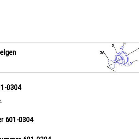
zeigen
01-0304
.
er
601-0304