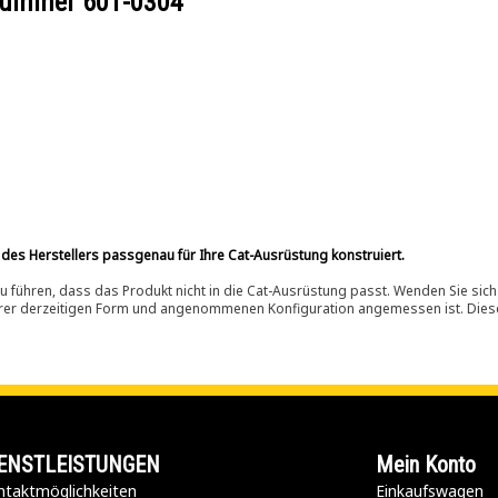
ilnummer
601-0304
 des Herstellers passgenau für Ihre Cat-Ausrüstung konstruiert.
 führen, dass das Produkt nicht in die Cat-Ausrüstung passt. Wenden Sie sich
ihrer derzeitigen Form und angenommenen Konfiguration angemessen ist. Dieser 
ENSTLEISTUNGEN
Mein Konto
taktmöglichkeiten​
Einkaufswagen