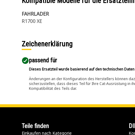
Kompatible Modelle für die Ersatzte
FAHRLADER
R1700 XE
Zeichenerklärung
passend für​
Dieses Ersatzteil wurde basierend auf den technischen Daten
Änderungen an der Konfiguration des Herstellers können dazu
sicherzustellen, dass dieses Teil für Ihre Cat-Ausrüstung in 
Kompatibilität des Teils dar.
Teile finden
DI
Einkaufen nach Kategorie
Kon