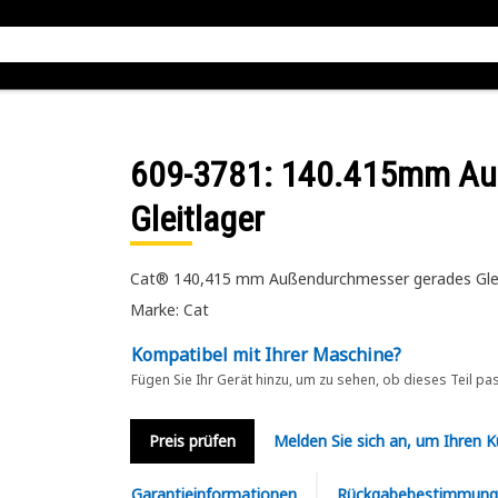
609-3781
: 140.415mm Au
Gleitlager
Cat® 140,415 mm Außendurchmesser gerades Gleitl
Marke: Cat
Kompatibel mit Ihrer Maschine?
Fügen Sie Ihr Gerät hinzu, um zu sehen, ob dieses Teil pa
Preis prüfen
Melden Sie sich an, um Ihren 
Garantieinformationen
Rückgabebestimmung