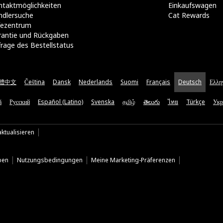
taktmöglichkeiten​
Einkaufswagen
ndlersuche
Cat Rewards
lfezentrum
rantie und Rückgaben
rage des Bestellstatus
體中文
Čeština
Dansk
Nederlands
Suomi
Français
Deutsch
Ελλη
ă
Русский
Español (Latino)
Svenska
தமிழ்
తెలుగు
ไทย
Türkçe
Укр
ktualisieren
ben
Nutzungsbedingungen
Meine Marketing-Präferenzen