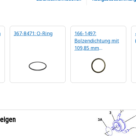
m
367-8471: O-Ring
166-1497:
Bolzendichtung mit
109,85 mm
Innendurchmesser
zeigen