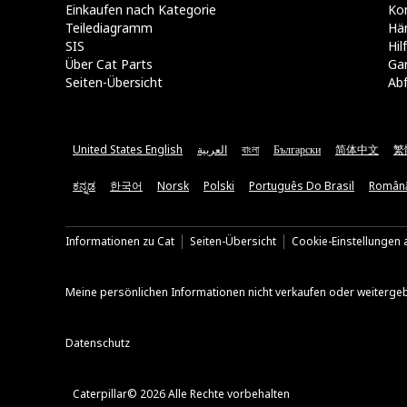
Einkaufen nach Kategorie
Kon
Teilediagramm
Hä
SIS
Hi
Über Cat Parts
Ga
Seiten-Übersicht
Abf
United States English
العربية
বাংলা
Български
简体中文
繁
ಕನ್ನಡ
한국어
Norsk
Polski
Português Do Brasil
Român
Informationen zu Cat
Seiten-Übersicht
Cookie-Einstellungen a
Meine persönlichen Informationen nicht verkaufen oder weiterge
Datenschutz
Caterpillar© 2026 Alle Rechte vorbehalten