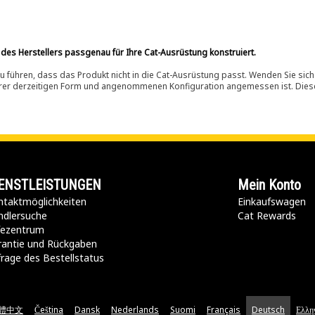
 des Herstellers passgenau für Ihre Cat-Ausrüstung konstruiert.
 führen, dass das Produkt nicht in die Cat-Ausrüstung passt. Wenden Sie sich
ihrer derzeitigen Form und angenommenen Konfiguration angemessen ist. Dieser 
ENSTLEISTUNGEN
Mein Konto
taktmöglichkeiten​
Einkaufswagen
ndlersuche
Cat Rewards
lfezentrum
rantie und Rückgaben
rage des Bestellstatus
體中文
Čeština
Dansk
Nederlands
Suomi
Français
Deutsch
Ελλη