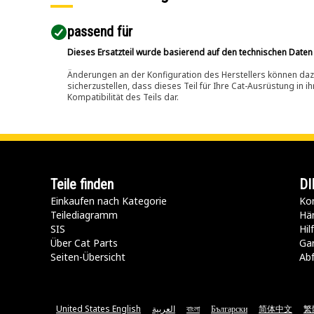
passend für​
Dieses Ersatzteil wurde basierend auf den technischen Daten
Änderungen an der Konfiguration des Herstellers können dazu
sicherzustellen, dass dieses Teil für Ihre Cat-Ausrüstung in 
Kompatibilität des Teils dar.
Teile finden
DI
Einkaufen nach Kategorie
Kon
Teilediagramm
Hä
SIS
Hi
Über Cat Parts
Ga
Seiten-Übersicht
Abf
United States English
العربية
বাংলা
Български
简体中文
繁