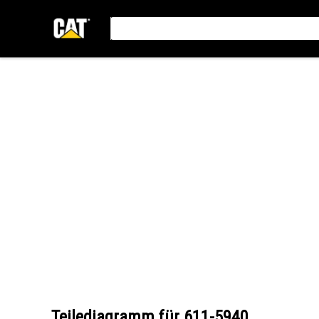
Teilediagramm für
611-5940