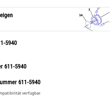
zeigen
11-5940
er
611-5940
ilnummer
611-5940
patibilität verfügbar.