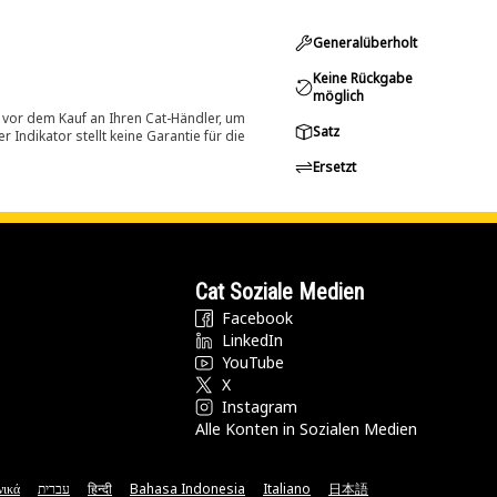
Generalüberholt
Keine Rückgabe
möglich
 vor dem Kauf an Ihren Cat-Händler, um
Satz
Indikator stellt keine Garantie für die
Ersetzt
Cat Soziale Medien
Facebook
LinkedIn
YouTube
X
Instagram
Alle Konten in Sozialen Medien
νικά
עברית
हिन्दी
Bahasa Indonesia
Italiano
日本語