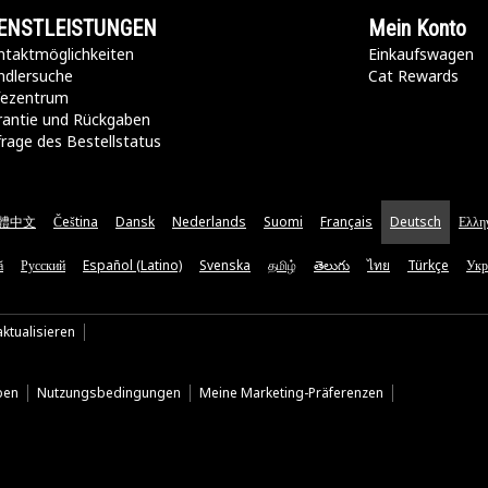
ENSTLEISTUNGEN
Mein Konto
taktmöglichkeiten​
Einkaufswagen
ndlersuche
Cat Rewards
lfezentrum
rantie und Rückgaben
rage des Bestellstatus
體中文
Čeština
Dansk
Nederlands
Suomi
Français
Deutsch
Ελλη
ă
Русский
Español (Latino)
Svenska
தமிழ்
తెలుగు
ไทย
Türkçe
Укр
ktualisieren
ben
Nutzungsbedingungen
Meine Marketing-Präferenzen