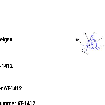
zeigen
-1412
er
6T-1412
ilnummer
6T-1412