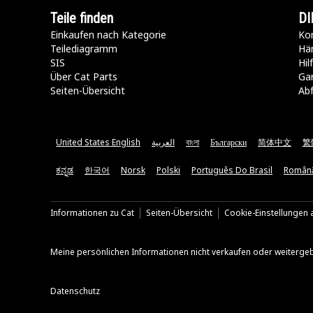
Teile finden
DI
Einkaufen nach Kategorie
Kon
Teilediagramm
Hä
SIS
Hi
Über Cat Parts
Ga
Seiten-Übersicht
Abf
United States English
العربية
বাংলা
Български
简体中文
繁
ಕನ್ನಡ
한국어
Norsk
Polski
Português Do Brasil
Român
Informationen zu Cat
Seiten-Übersicht
Cookie-Einstellungen a
Meine persönlichen Informationen nicht verkaufen oder weiterge
Datenschutz