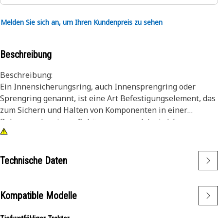
Melden Sie sich an, um Ihren Kundenpreis zu sehen
Beschreibung
Beschreibung:
Ein Innensicherungsring, auch Innensprengring oder
Sprengring genannt, ist eine Art Befestigungselement, das
zum Sichern und Halten von Komponenten in einer
Bohrung oder einem Gehäuse verwendet wird. Im
Gegensatz zu Außensprengringen, die über eine Welle
oder einen Bolzen passen, werden Innensprengringe in
einer Bohrung oder Nut installiert, um Komponenten an
Technische Daten
Ort und Stelle zu halten. Der Hauptzweck eines
Innensprengrings besteht darin, eine axiale Bewegung
oder Verschiebung von Komponenten innerhalb einer
Kompatible Modelle
Bohrung oder eines Gehäuses zu verhindern. Er fungiert
als Haltevorrichtung und hält Komponenten wie Lager,