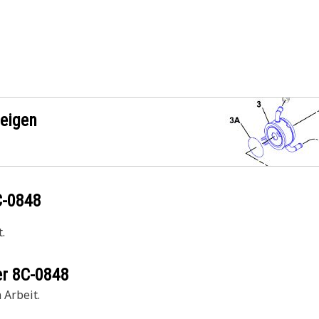
zeigen
C-0848
.
er
8C-0848
 Arbeit.