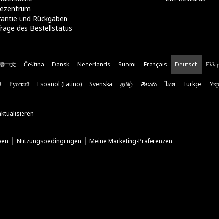
lfezentrum
rantie und Rückgaben
rage des Bestellstatus
體中文
Čeština
Dansk
Nederlands
Suomi
Français
Deutsch
Ελλη
ă
Русский
Español (Latino)
Svenska
தமிழ்
తెలుగు
ไทย
Türkçe
Укр
ktualisieren
ben
Nutzungsbedingungen
Meine Marketing-Präferenzen