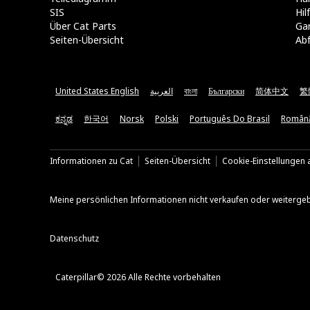
SIS
Hi
Über Cat Parts
Ga
Seiten-Übersicht
Abf
United States English
العربية
বাংলা
Български
简体中文
繁
ಕನ್ನಡ
한국어
Norsk
Polski
Português Do Brasil
Român
Informationen zu Cat
Seiten-Übersicht
Cookie-Einstellungen a
Meine persönlichen Informationen nicht verkaufen oder weiterge
Datenschutz
Caterpillar© 2026 Alle Rechte vorbehalten