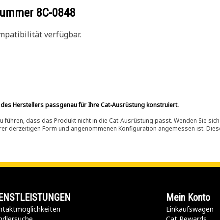
ilnummer
8C-0848
patibilität verfügbar.
 des Herstellers passgenau für Ihre Cat-Ausrüstung konstruiert.
 führen, dass das Produkt nicht in die Cat-Ausrüstung passt. Wenden Sie sich
ihrer derzeitigen Form und angenommenen Konfiguration angemessen ist. Dieser 
ENSTLEISTUNGEN
Mein Konto
taktmöglichkeiten​
Einkaufswagen
ndlersuche
Cat Rewards