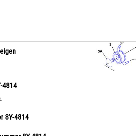
zeigen
Y-4814
.
er
8Y-4814