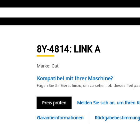
8Y-4814
: LINK A
Marke: Cat
Kompatibel mit Ihrer Maschine?
Fügen Sie Ihr Gerät hinzu, um zu sehen, ob dieses Teil pa
Preis prüfen
Melden Sie sich an, um Ihren 
Garantieinformationen
Rückgabebestimmung