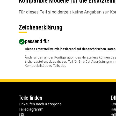
Kompatible Modelle für die Ersatzte
Für dieses Teil sind derzeit keine Angaben zur Kom
Zeichenerklärung
passend für​
Dieses Ersatzteil wurde basierend auf den technischen Daten
Änderungen an der Konfiguration des Herstellers können dazu
sicherzustellen, dass dieses Teil für Ihre Cat-Ausrüstung in 
Kompatibilität des Teils dar.
Teile finden
DI
Einkaufen nach Kategorie
Kon
Teilediagramm
Hä
SIS
Hi