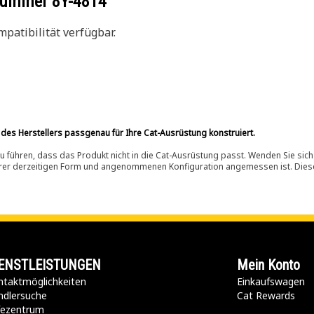
ilnummer
8Y-4814
patibilität verfügbar.
 des Herstellers passgenau für Ihre Cat-Ausrüstung konstruiert.
 führen, dass das Produkt nicht in die Cat-Ausrüstung passt. Wenden Sie sich
ihrer derzeitigen Form und angenommenen Konfiguration angemessen ist. Dieser 
ENSTLEISTUNGEN
Mein Konto
taktmöglichkeiten​
Einkaufswagen
ndlersuche
Cat Rewards
lfezentrum