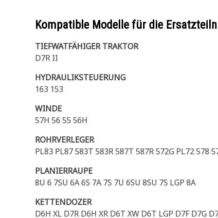
Kompatible Modelle für die Ersatzte
TIEFWATFÄHIGER TRAKTOR
D7R II
HYDRAULIKSTEUERUNG
163 153
WINDE
57H 56 55 56H
ROHRVERLEGER
PL83 PL87 583T 583R 587T 587R 572G PL72 578 57
PLANIERRAUPE
8U 6 7SU 6A 6S 7A 7S 7U 6SU 8SU 7S LGP 8A
KETTENDOZER
D6H XL D7R D6H XR D6T XW D6T LGP D7F D7G D7