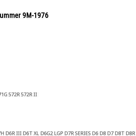
ilnummer
9M-1976
1G 572R 572R II
H D6R III D6T XL D6G2 LGP D7R SERIES D6 D8 D7 D8T D8