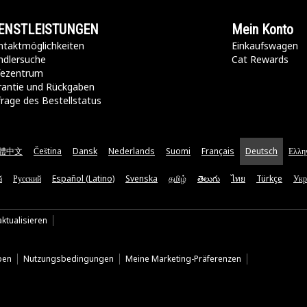
ENSTLEISTUNGEN
Mein Konto
taktmöglichkeiten​
Einkaufswagen
ndlersuche
Cat Rewards
lfezentrum
rantie und Rückgaben
rage des Bestellstatus
體中文
Čeština
Dansk
Nederlands
Suomi
Français
Deutsch
Ελλη
ă
Русский
Español (Latino)
Svenska
தமிழ்
తెలుగు
ไทย
Türkçe
Укр
ktualisieren
ben
Nutzungsbedingungen
Meine Marketing-Präferenzen