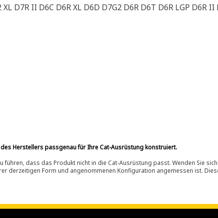
 XL D7R II D6C D6R XL D6D D7G2 D6R D6T D6R LGP D6R II
 des Herstellers passgenau für Ihre Cat-Ausrüstung konstruiert.
 führen, dass das Produkt nicht in die Cat-Ausrüstung passt. Wenden Sie sich
ihrer derzeitigen Form und angenommenen Konfiguration angemessen ist. Dieser 