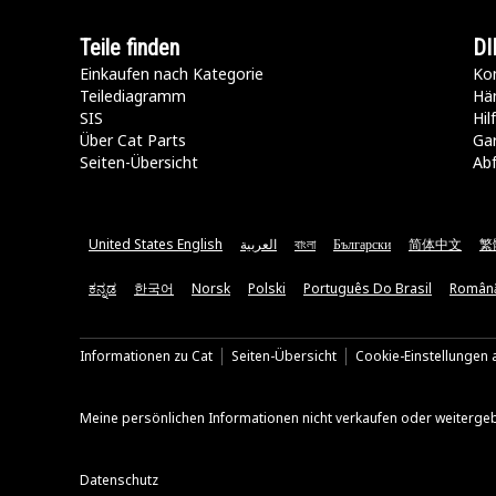
Teile finden
DI
Einkaufen nach Kategorie
Kon
Teilediagramm
Hä
SIS
Hi
Über Cat Parts
Ga
Seiten-Übersicht
Abf
United States English
العربية
বাংলা
Български
简体中文
繁
ಕನ್ನಡ
한국어
Norsk
Polski
Português Do Brasil
Român
Informationen zu Cat
Seiten-Übersicht
Cookie-Einstellungen a
Meine persönlichen Informationen nicht verkaufen oder weiterge
Datenschutz