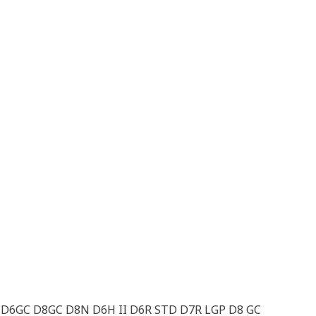
R D6GC D8GC D8N D6H II D6R STD D7R LGP D8 GC