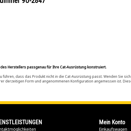
ilnummer
9U-2847
 des Herstellers passgenau für Ihre Cat-Ausrüstung konstruiert.
 führen, dass das Produkt nicht in die Cat-Ausrüstung passt. Wenden Sie sich
ihrer derzeitigen Form und angenommenen Konfiguration angemessen ist. Dieser 
ENSTLEISTUNGEN
Mein Konto
taktmöglichkeiten​
Einkaufswagen