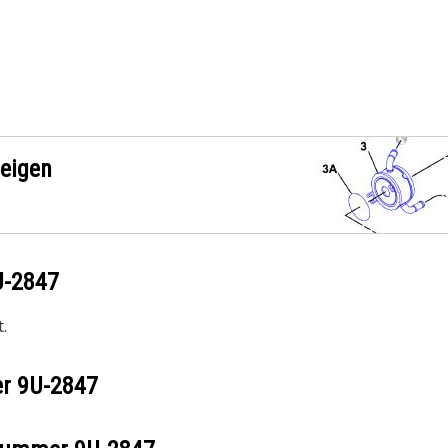
zeigen
U-2847
.
er
9U-2847