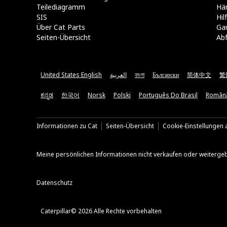
Teilediagramm
Hä
SIS
Hi
Über Cat Parts
Ga
Seiten-Übersicht
Abf
United States English
العربية
বাংলা
Български
简体中文
繁
ಕನ್ನಡ
한국어
Norsk
Polski
Português Do Brasil
Român
Informationen zu Cat
Seiten-Übersicht
Cookie-Einstellungen a
Meine persönlichen Informationen nicht verkaufen oder weiterge
Datenschutz
Caterpillar© 2026 Alle Rechte vorbehalten