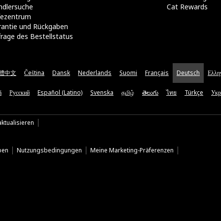
ndlersuche
Cat Rewards
lfezentrum
rantie und Rückgaben
rage des Bestellstatus
體中文
Čeština
Dansk
Nederlands
Suomi
Français
Deutsch
Ελλη
ă
Русский
Español (Latino)
Svenska
தமிழ்
తెలుగు
ไทย
Türkçe
Укр
ktualisieren
ben
Nutzungsbedingungen
Meine Marketing-Präferenzen