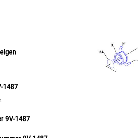
zeigen
V-1487
.
er
9V-1487