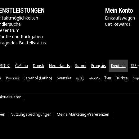
ENSTLEISTUNGEN
Mein Konto
taktmöglichkeiten​
Einkaufswagen
ndlersuche
Cat Rewards
lfezentrum
rantie und Rückgaben
rage des Bestellstatus
體中文
Čeština
Dansk
Nederlands
Suomi
Français
Deutsch
Ελλη
ă
Русский
Español (Latino)
Svenska
தமிழ்
తెలుగు
ไทย
Türkçe
Укр
ktualisieren
ben
Nutzungsbedingungen
Meine Marketing-Präferenzen