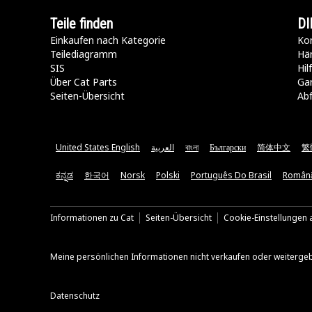
Teile finden
DI
Einkaufen nach Kategorie
Kon
Teilediagramm
Hä
SIS
Hi
Über Cat Parts
Ga
Seiten-Übersicht
Abf
United States English
العربية
বাংলা
Български
简体中文
繁
ಕನ್ನಡ
한국어
Norsk
Polski
Português Do Brasil
Român
Informationen zu Cat
Seiten-Übersicht
Cookie-Einstellungen a
Meine persönlichen Informationen nicht verkaufen oder weiterge
Datenschutz