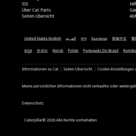
SIS
Hi
Über Cat Parts
Ga
Seiten-Übersicht
Abf
United States English
العربية
বাংলা
Български
简体中文
繁
ಕನ್ನಡ
한국어
Norsk
Polski
Português Do Brasil
Român
Informationen zu Cat
Seiten-Übersicht
Cookie-Einstellungen a
Meine persönlichen Informationen nicht verkaufen oder weiterge
Datenschutz
Caterpillar© 2026 Alle Rechte vorbehalten