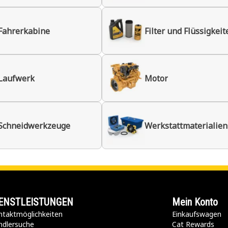
Fahrerkabine
Filter und Flüssigkeit
Laufwerk
Motor
Schneidwerkzeuge
Werkstattmaterialien
ENSTLEISTUNGEN
Mein Konto
taktmöglichkeiten​
Einkaufswagen
ndlersuche
Cat Rewards