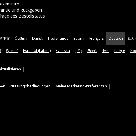
lfezentrum
rantie und Rückgaben
rage des Bestellstatus
體中文
Čeština
Dansk
Nederlands
Suomi
Français
Deutsch
Ελλη
ă
Русский
Español (Latino)
Svenska
தமிழ்
తెలుగు
ไทย
Türkçe
Укр
ktualisieren
ben
Nutzungsbedingungen
Meine Marketing-Präferenzen