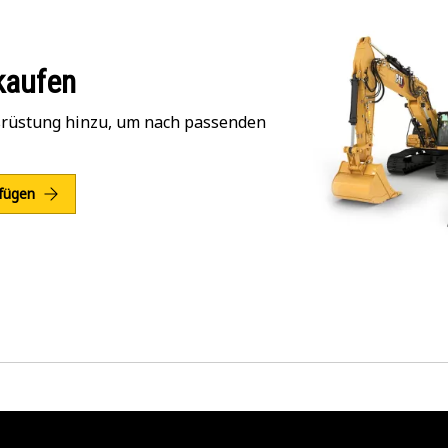
kaufen
srüstung hinzu, um nach passenden
fügen