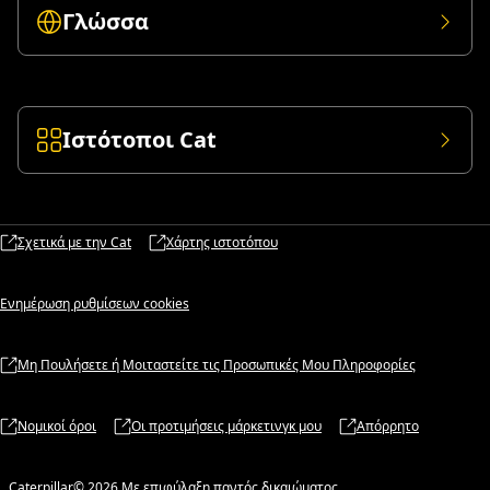
Γλώσσα
Ιστότοποι Cat
Σχετικά με την Cat
Χάρτης ιστοτόπου
Ενημέρωση ρυθμίσεων cookies
Μη Πουλήσετε ή Μοιταστείτε τις Προσωπικές Μου Πληροφορίες
Νομικοί όροι
Οι προτιμήσεις μάρκετινγκ μου
Απόρρητο
Caterpillar© 2026 Με επιφύλαξη παντός δικαιώματος