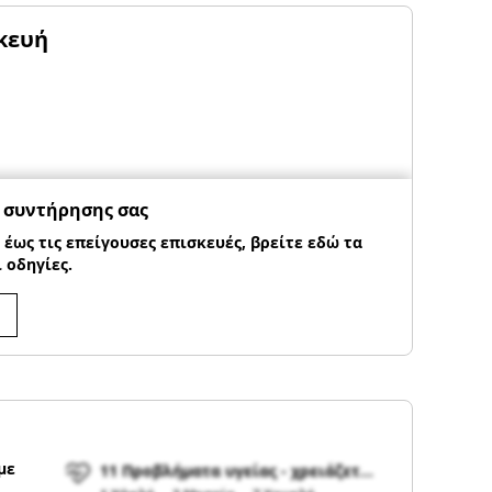
κευή
 συντήρησης σας
 έως τις επείγουσες επισκευές, βρείτε εδώ τα
 οδηγίες.
με
11 Προβλήματα υγείας - χρειάζεται αναθεώρηση