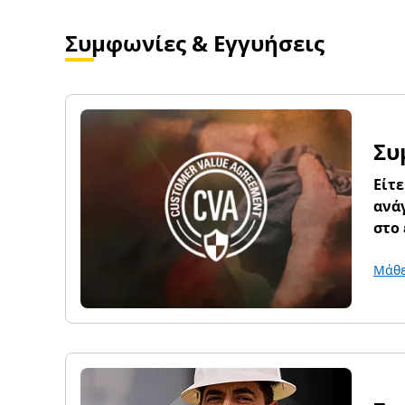
Συμφωνίες & Εγγυήσεις
Συ
Είτε
ανάγ
στο 
Μάθε