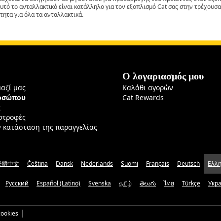
αυτό το ανταλλακτικό είναι κατάλληλο για τον εξοπλισμό Cat σας στην τρέχουσα
τητα για όλα τα ανταλλακτικά.
Ο λογαριασμός μου
μαζί μας
Καλάθι αγορών
ροσώπου
Cat Rewards
ς
ιστροφές
ν κατάσταση της παραγγελίας
繁體中文
Čeština
Dansk
Nederlands
Suomi
Français
Deutsch
Ελλη
Русский
Español (Latino)
Svenska
தமிழ்
తెలుగు
ไทย
Türkçe
Укр
ookies