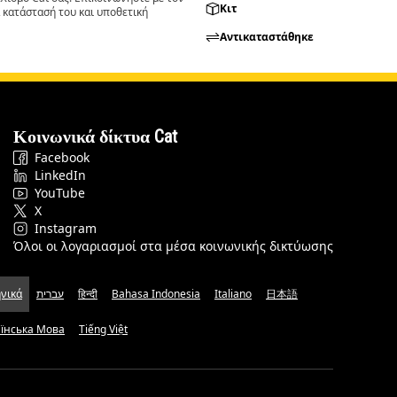
Κιτ
 κατάστασή του και υποθετική
Αντικαταστάθηκε
Κοινωνικά δίκτυα Cat
Facebook
LinkedIn
YouTube
X
Instagram
Όλοι οι λογαριασμοί στα μέσα κοινωνικής δικτύωσης
νικά
עברית
हिन्दी
Bahasa Indonesia
Italiano
日本語
аїнська Мова
Tiếng Việt