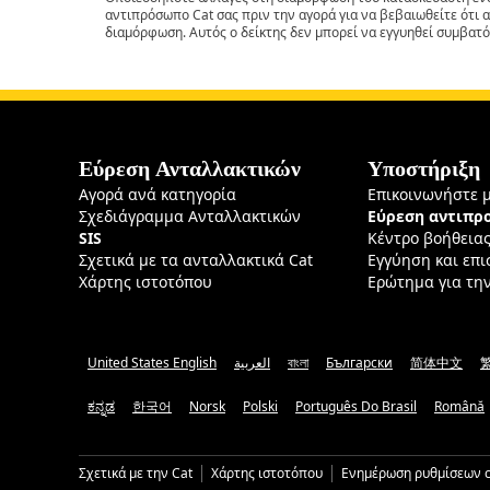
αντιπρόσωπο Cat σας πριν την αγορά για να βεβαιωθείτε ότι 
διαμόρφωση. Αυτός ο δείκτης δεν μπορεί να εγγυηθεί συμβατό
Εύρεση Ανταλλακτικών
Υποστήριξη
Αγορά ανά κατηγορία
Επικοινωνήστε 
Σχεδιάγραμμα Ανταλλακτικών
Εύρεση αντιπ
SIS
Κέντρο βοήθεια
Σχετικά με τα ανταλλακτικά Cat
Εγγύηση και επ
Χάρτης ιστοτόπου
Ερώτημα για τη
United States English
العربية
বাংলা
Български
简体中文
ಕನ್ನಡ
한국어
Norsk
Polski
Português Do Brasil
Română
Σχετικά με την Cat
Χάρτης ιστοτόπου
Ενημέρωση ρυθμίσεων c