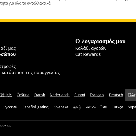
τητα για όλα τα ανταλλακτικά.
Ο λογαριασμός μου
μαζί μας
Καλάθι αγορών
ροσώπου
Cat Rewards
ς
ιστροφές
ν κατάσταση της παραγγελίας
繁體中文
Čeština
Dansk
Nederlands
Suomi
Français
Deutsch
Ελλη
Русский
Español (Latino)
Svenska
தமிழ்
తెలుగు
ไทย
Türkçe
Укр
ookies