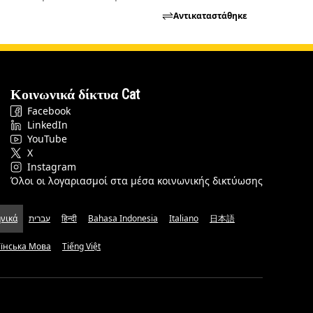
Αντικαταστάθηκε
Κοινωνικά δίκτυα Cat
Facebook
LinkedIn
YouTube
X
Instagram
Όλοι οι λογαριασμοί στα μέσα κοινωνικής δικτύωσης
νικά
עברית
हिन्दी
Bahasa Indonesia
Italiano
日本語
аїнська Мова
Tiếng Việt