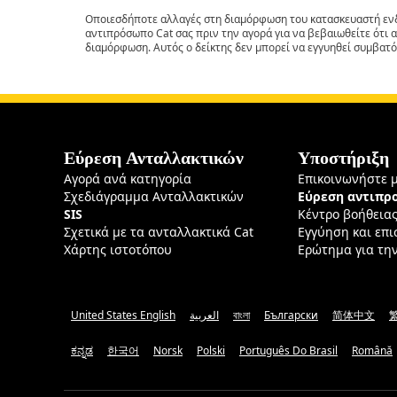
Οποιεσδήποτε αλλαγές στη διαμόρφωση του κατασκευαστή ενδ
αντιπρόσωπο Cat σας πριν την αγορά για να βεβαιωθείτε ότι 
διαμόρφωση. Αυτός ο δείκτης δεν μπορεί να εγγυηθεί συμβατό
Εύρεση Ανταλλακτικών
Υποστήριξη
Αγορά ανά κατηγορία
Επικοινωνήστε 
Σχεδιάγραμμα Ανταλλακτικών
Εύρεση αντιπ
SIS
Κέντρο βοήθεια
Σχετικά με τα ανταλλακτικά Cat
Εγγύηση και επ
Χάρτης ιστοτόπου
Ερώτημα για τη
United States English
العربية
বাংলা
Български
简体中文
ಕನ್ನಡ
한국어
Norsk
Polski
Português Do Brasil
Română