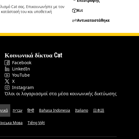
επιστροφής
ισμό Cat σας. Επικοινωνήστε με τον
Κιτ
 κατάστασή του και υποθετική
Αντικαταστάθηκε
Κοινωνικά δίκτυα Cat
Facebook
LinkedIn
YouTube
X
Instagram
Όλοι οι λογαριασμοί στα μέσα κοινωνικής δικτύωσης
νικά
עברית
हिन्दी
Bahasa Indonesia
Italiano
日本語
аїнська Мова
Tiếng Việt