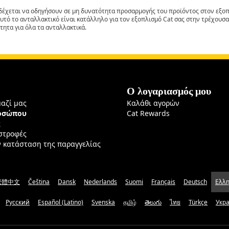
έχεται να οδηγήσουν σε μη δυνατότητα προσαρμογής του προϊόντος στον εξοπλ
αυτό το ανταλλακτικό είναι κατάλληλο για τον εξοπλισμό Cat σας στην τρέχουσα
τητα για όλα τα ανταλλακτικά.
Ο λογαριασμός μου
μαζί μας
Καλάθι αγορών
ροσώπου
Cat Rewards
ς
ιστροφές
ν κατάσταση της παραγγελίας
繁體中文
Čeština
Dansk
Nederlands
Suomi
Français
Deutsch
Ελλη
Русский
Español (Latino)
Svenska
தமிழ்
తెలుగు
ไทย
Türkçe
Укр