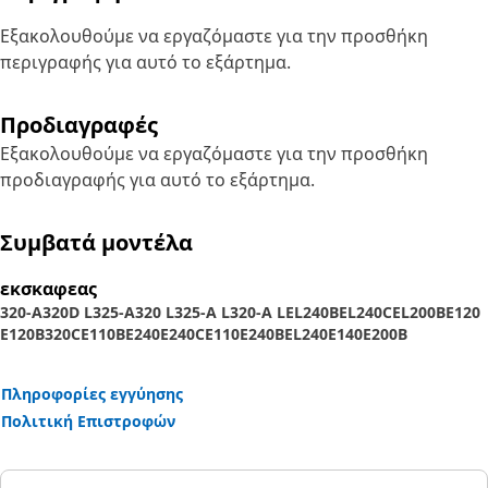
Εξακολουθούμε να εργαζόμαστε για την προσθήκη
περιγραφής για αυτό το εξάρτημα.
Προδιαγραφές
Εξακολουθούμε να εργαζόμαστε για την προσθήκη
προδιαγραφής για αυτό το εξάρτημα.
Συμβατά μοντέλα
εκσκαφεας
320-A
320D L
325-A
320 L
325-A L
320-A L
EL240B
EL240C
EL200B
E120
E120B
320C
E110B
E240
E240C
E110
E240B
EL240
E140
E200B
Πληροφορίες εγγύησης
Πολιτική Επιστροφών