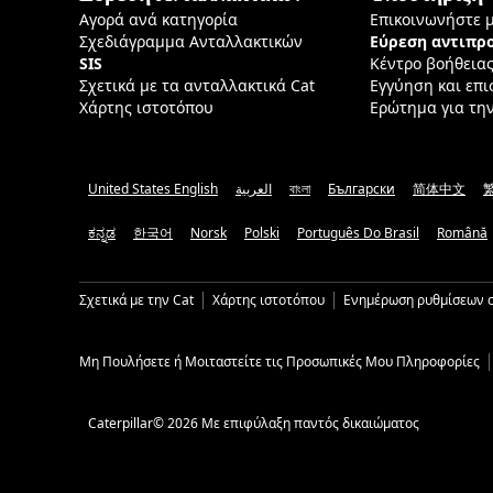
Αγορά ανά κατηγορία
Επικοινωνήστε 
Σχεδιάγραμμα Ανταλλακτικών
Εύρεση αντιπ
SIS
Κέντρο βοήθεια
Σχετικά με τα ανταλλακτικά Cat
Εγγύηση και επ
Χάρτης ιστοτόπου
Ερώτημα για τη
United States English
العربية
বাংলা
Български
简体中文
ಕನ್ನಡ
한국어
Norsk
Polski
Português Do Brasil
Română
Σχετικά με την Cat
Χάρτης ιστοτόπου
Ενημέρωση ρυθμίσεων c
Μη Πουλήσετε ή Μοιταστείτε τις Προσωπικές Μου Πληροφορίες
Caterpillar© 2026 Με επιφύλαξη παντός δικαιώματος