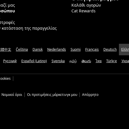
μαζί μας
Καλάθι αγορών
ροσώπου
Cat Rewards
ς
ιστροφές
ν κατάσταση της παραγγελίας
繁體中文
Čeština
Dansk
Nederlands
Suomi
Français
Deutsch
Ελλη
Русский
Español (Latino)
Svenska
தமிழ்
తెలుగు
ไทย
Türkçe
Укр
ookies
Νομικοί όροι
Οι προτιμήσεις μάρκετινγκ μου
Απόρρητο