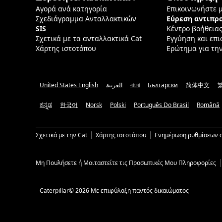
Αγορά ανά κατηγορία
Επικοινωνήστε 
Σχεδιάγραμμα Ανταλλακτικών
Εύρεση αντιπ
SIS
Κέντρο βοήθεια
Σχετικά με τα ανταλλακτικά Cat
Εγγύηση και επ
Χάρτης ιστοτόπου
Ερώτημα για τη
United States English
العربية
বাংলা
Български
简体中文
ಕನ್ನಡ
한국어
Norsk
Polski
Português Do Brasil
Română
Σχετικά με την Cat
Χάρτης ιστοτόπου
Ενημέρωση ρυθμίσεων c
Μη Πουλήσετε ή Μοιταστείτε τις Προσωπικές Μου Πληροφορίες
Caterpillar© 2026 Με επιφύλαξη παντός δικαιώματος