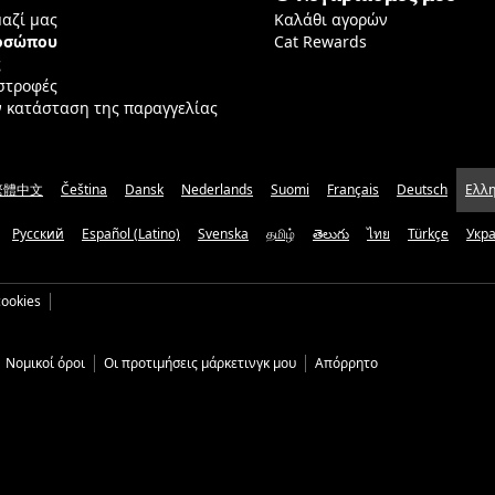
μαζί μας
Καλάθι αγορών
ροσώπου
Cat Rewards
ς
ιστροφές
ν κατάσταση της παραγγελίας
繁體中文
Čeština
Dansk
Nederlands
Suomi
Français
Deutsch
Ελλη
Русский
Español (Latino)
Svenska
தமிழ்
తెలుగు
ไทย
Türkçe
Укр
ookies
Νομικοί όροι
Οι προτιμήσεις μάρκετινγκ μου
Απόρρητο