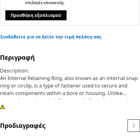
επιλογές επισκευής.
Προσθήκη εξοπλισμού
Συνδεθείτε για να δείτε την τιμή πελάτη σας
Περιγραφή
Description:
An Internal Retaining Ring, also known as an internal snap
ring or circlip, is a type of fastener used to secure and
retain components within a bore or housing. Unlike
external snap rings that fit over a shaft or pin, internal
snap rings are installed inside a bore or groove to hold
components in place. The main purpose of an internal
snap ring is to prevent axial movement or displacement of
Προδιαγραφές
components within a bore or housing. It acts as a retaining
device, holding components such as bearings, shafts, or