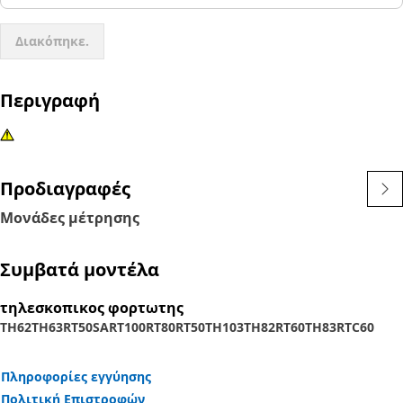
Διακόπηκε.
Περιγραφή
Προδιαγραφές
Μονάδες μέτρησης
Συμβατά μοντέλα
τηλεσκοπικος φορτωτης
TH62
TH63
RT50SA
RT100
RT80
RT50
TH103
TH82
RT60
TH83
RTC60
Πληροφορίες εγγύησης
Πολιτική Επιστροφών