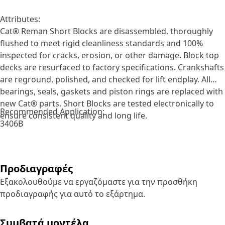
Attributes:
Cat® Reman Short Blocks are disassembled, thoroughly
flushed to meet rigid cleanliness standards and 100%
inspected for cracks, erosion, or other damage. Block top
decks are resurfaced to factory specifications. Crankshafts
are reground, polished, and checked for lift endplay. All
bearings, seals, gaskets and piston rings are replaced with
new Cat® parts. Short Blocks are tested electronically to
Recommended Application:
ensure consistent quality and long life.
3406B
Προδιαγραφές
Εξακολουθούμε να εργαζόμαστε για την προσθήκη
προδιαγραφής για αυτό το εξάρτημα.
Συμβατά μοντέλα