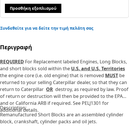
Προσθήκη εξοπλισμού
Συνδεθείτε για να δείτε την τιμή πελάτη σας
Περιγραφή
REQUIRED
For Replacement labeled Engines, Long Blocks,
and short blocks sold within the
U.S. and U.S. Territories
the engine core (i.e. old engine) that is removed
MUST
be
returned to your selling Caterpillar dealer, so that they can
return to Caterpillar
OR
destroy, as required by law. Proof
of return or destruction will then be provided to the EPA
and or California ARB if required. See PELJ1301 for
Description:
additional details.
Remanufactured Short Blocks are an assembled cylinder
block, crankshaft, cylinder packs and oil jets.