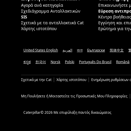
Αγορά ανά κατηγορία
Επικοινωνήστε 
Σχεδιάγραμμα Ανταλλακτικών
Εύρεση αντιπ
SIS
Κέντρο βοήθεια
Σχετικά με τα ανταλλακτικά Cat
Εγγύηση και επ
Χάρτης ιστοτόπου
Ερώτημα για τη
United States English
العربية
বাংলা
Български
简体中文
ಕನ್ನಡ
한국어
Norsk
Polski
Português Do Brasil
Română
Σχετικά με την Cat
Χάρτης ιστοτόπου
Ενημέρωση ρυθμίσεων c
Μη Πουλήσετε ή Μοιταστείτε τις Προσωπικές Μου Πληροφορίες
Caterpillar© 2026 Με επιφύλαξη παντός δικαιώματος