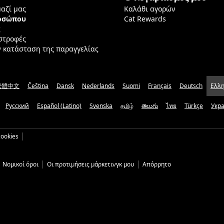
μαζί μας
Καλάθι αγορών
ροσώπου
Cat Rewards
ς
ιστροφές
ν κατάσταση της παραγγελίας
繁體中文
Čeština
Dansk
Nederlands
Suomi
Français
Deutsch
Ελλη
Русский
Español (Latino)
Svenska
தமிழ்
తెలుగు
ไทย
Türkçe
Укр
ookies
Νομικοί όροι
Οι προτιμήσεις μάρκετινγκ μου
Απόρρητο