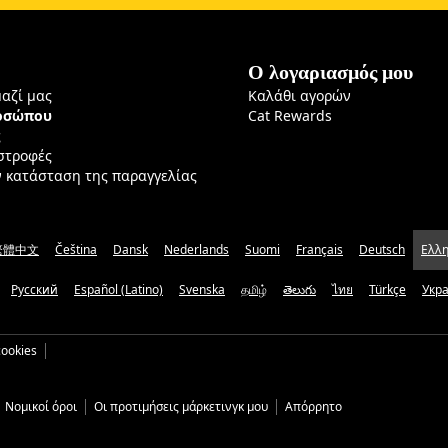
Ο λογαριασμός μου
μαζί μας
Καλάθι αγορών
ροσώπου
Cat Rewards
ς
ιστροφές
ν κατάσταση της παραγγελίας
繁體中文
Čeština
Dansk
Nederlands
Suomi
Français
Deutsch
Ελλη
Русский
Español (Latino)
Svenska
தமிழ்
తెలుగు
ไทย
Türkçe
Укр
ookies
Νομικοί όροι
Οι προτιμήσεις μάρκετινγκ μου
Απόρρητο