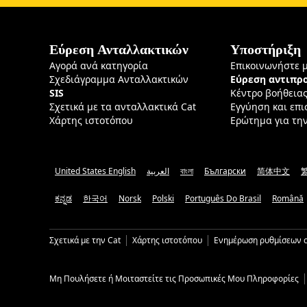
Εύρεση Ανταλλακτικών
Υποστήριξη
Αγορά ανά κατηγορία
Επικοινωνήστε 
Σχεδιάγραμμα Ανταλλακτικών
Εύρεση αντιπ
SIS
Κέντρο βοήθεια
Σχετικά με τα ανταλλακτικά Cat
Εγγύηση και επ
Χάρτης ιστοτόπου
Ερώτημα για τη
United States English
العربية
বাংলা
Български
简体中文
ಕನ್ನಡ
한국어
Norsk
Polski
Português Do Brasil
Română
Σχετικά με την Cat
Χάρτης ιστοτόπου
Ενημέρωση ρυθμίσεων c
Μη Πουλήσετε ή Μοιταστείτε τις Προσωπικές Μου Πληροφορίες