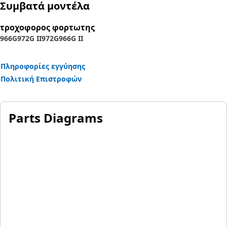
Συμβατά μοντέλα
τροχοφορος φορτωτης
966G
972G II
972G
966G II
Πληροφορίες εγγύησης
Πολιτική Επιστροφών
Parts Diagrams